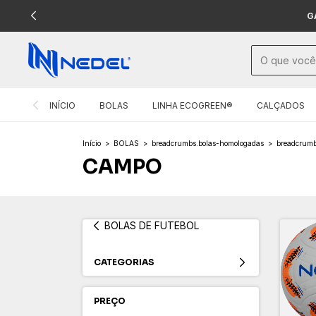
G
INÍCIO
BOLAS
LINHA ECOGREEN®
CALÇADOS
Início
>
BOLAS
>
breadcrumbs.bolas-homologadas
>
breadcrumb
CAMPO
BOLAS DE FUTEBOL
CATEGORIAS
PREÇO