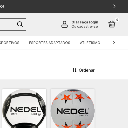
O!
0
Olá!
Faça login
Ou cadastre-se
SPORTIVOS
ESPORTES ADAPTADOS
ATLETISMO
EQUIPAM
Ordenar