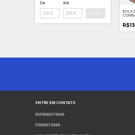
De
Até
BOLA 
APLICAR
COMB
R$13
ENTRE EM CONTATO
5551995973696
51995973696