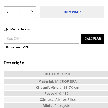
ALTERAR CEP
Entregas para o CEP:
Meios de envio
CALCULAR
Não sei meu CEP
Descrição
REF BFM9101H
Material:
MICROFIBRA
Circunferência
: 68-70 cm
Peso:
410-450g
Câmara:
Airflex Slide
Miolo:
Flexsystem