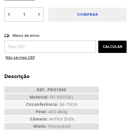
ALTERAR CEP
Entregas para o CEP:
Meios de envio
CALCULAR
Não sei meu CEP
Descrição
REF. PRO1940
Material:
PU NEOGEL
Circunferência:
66-70cm
Peso:
430-460g
Câmara:
Airflex Slide
Miolo:
Flexsystem